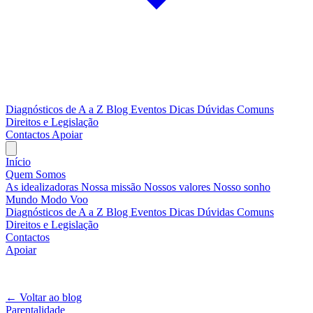
Diagnósticos de A a Z
Blog
Eventos
Dicas
Dúvidas Comuns
Direitos e Legislação
Contactos
Apoiar
Início
Quem Somos
As idealizadoras
Nossa missão
Nossos valores
Nosso sonho
Mundo Modo Voo
Diagnósticos de A a Z
Blog
Eventos
Dicas
Dúvidas Comuns
Direitos e Legislação
Contactos
Apoiar
A tua rede, ao teu ritmo
← Voltar ao blog
Parentalidade