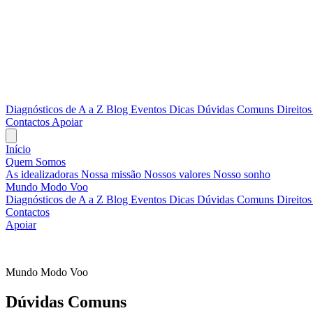
Diagnósticos de A a Z
Blog
Eventos
Dicas
Dúvidas Comuns
Direitos
Contactos
Apoiar
Início
Quem Somos
As idealizadoras
Nossa missão
Nossos valores
Nosso sonho
Mundo Modo Voo
Diagnósticos de A a Z
Blog
Eventos
Dicas
Dúvidas Comuns
Direitos
Contactos
Apoiar
A tua rede, ao teu ritmo
Mundo Modo Voo
Dúvidas Comuns