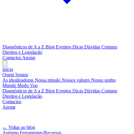
Diagnósticos de A a Z
Blog
Eventos
Dicas
Dúvidas Comuns
Direitos e Legislação
Contactos
Apoiar
Início
Quem Somos
As idealizadoras
Nossa missão
Nossos valores
Nosso sonho
Mundo Modo Voo
Diagnósticos de A a Z
Blog
Eventos
Dicas
Dúvidas Comuns
Direitos e Legislação
Contactos
Apoiar
A tua rede, ao teu ritmo
← Voltar ao blog
Autismo
Ferramentas/Recursos